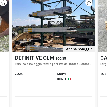
Anche noleggio
DEFINITIVE CLM
CA
100.35
Vendita o noleggio rampe portata da 1000 a 10.000
Larg
kg
2024
Nuovo
202
RM,
IT