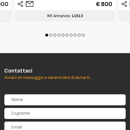
000
€ 800
Rif. Annuncio:
11513
Contattaci
Inviaci un messaggio e saremo lieti di aiutarti.