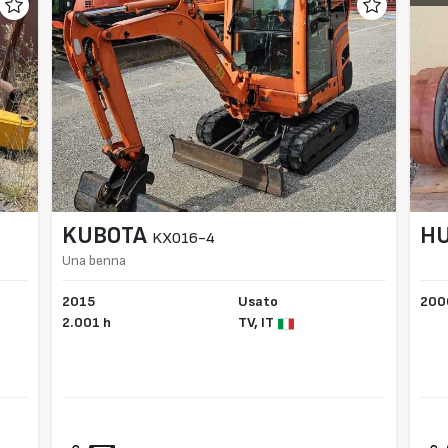
KUBOTA
H
KX016-4
Una benna
2015
Usato
200
2.001 h
TV,
IT