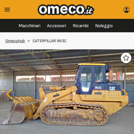
Macchinari
Accessori
Ricambi
Noleggio
OmecoHub
>
CATERPILLAR 963C