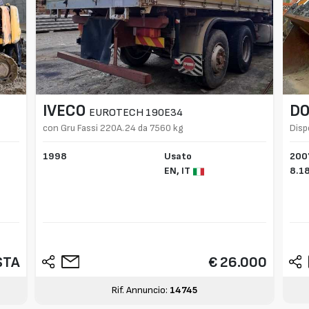
IVECO
D
EUROTECH 190E34
con Gru Fassi 220A.24 da 7560 kg
Disp
1998
Usato
200
EN,
IT
8.1
STA
€ 26.000
Rif. Annuncio:
14745