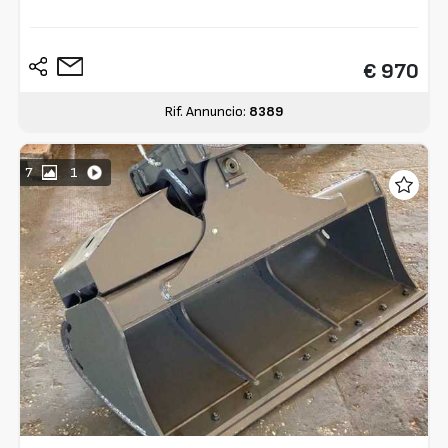
€ 970
Rif. Annuncio:
8389
7
1