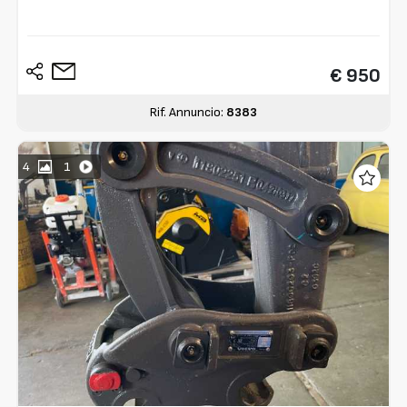
€ 950
Rif. Annuncio:
8383
4
1