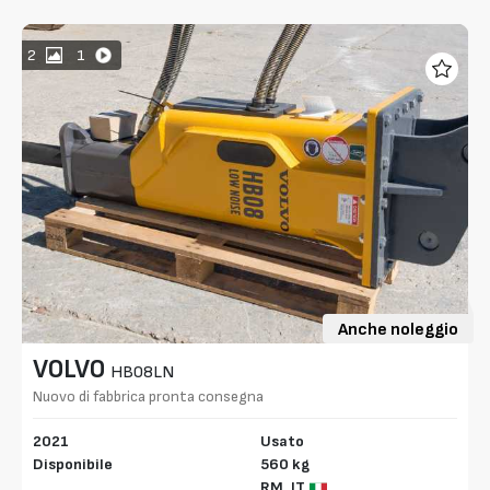
2
1
Anche noleggio
VOLVO
HB08LN
Nuovo di fabbrica pronta consegna
2021
Usato
Disponibile
560 kg
RM,
IT