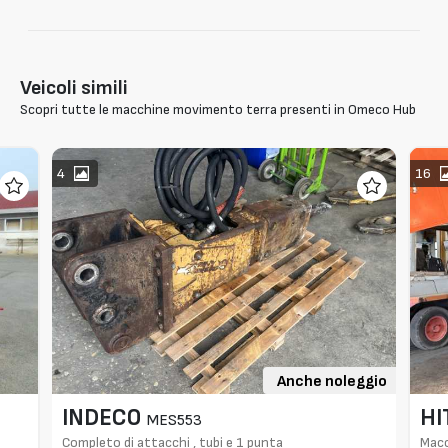
Veicoli simili
Scopri tutte le macchine movimento terra presenti in Omeco Hub
4
16
Anche noleggio
INDECO
HI
MES553
Completo di attacchi , tubi e 1 punta
Macc