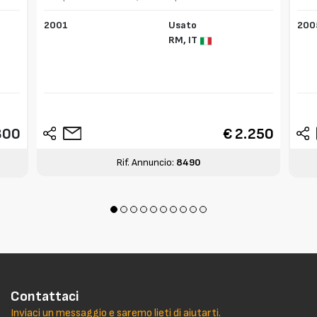
2001
Usato
200
RM,
IT
800
€ 2.250
Rif. Annuncio:
8490
Contattaci
Inviaci un messaggio e saremo lieti di aiutarti.