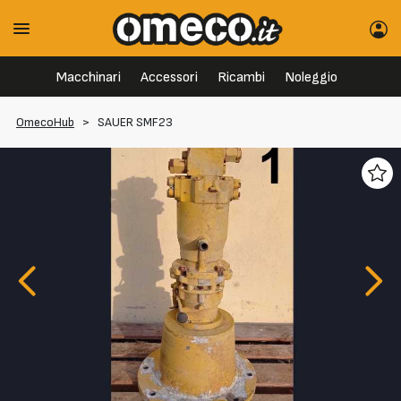
Macchinari
Accessori
Ricambi
Noleggio
OmecoHub
>
SAUER SMF23