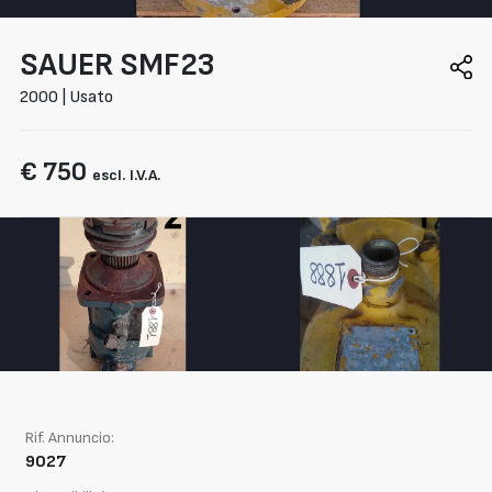
SAUER
SMF23
2000 | Usato
€ 750
escl. I.V.A.
Rif. Annuncio:
9027