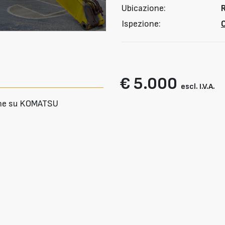
Ubicazione:
R
Ispezione:
O
€ 5.000
escl. I.V.A.
gine su KOMATSU