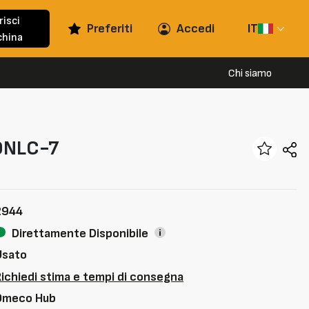
risci
Preferiti
Accedi
IT
hina
Chi siamo
0NLC-7
2944
Direttamente Disponibile
Usato
Richiedi stima e tempi di consegna
Omeco Hub