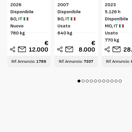
2026
2007
2023
Profondità di scavo
0-120 cm
Disponibile
Disponibile
5.126 h
BO,
IT
BO,
IT
Disponibile
Nuovo
Usato
MO,
IT
780 kg
640 kg
Usato
770 kg
€
€
12.000
8.000
28
Rif. Annuncio:
1789
Rif. Annuncio:
7307
Rif. Annuncio: