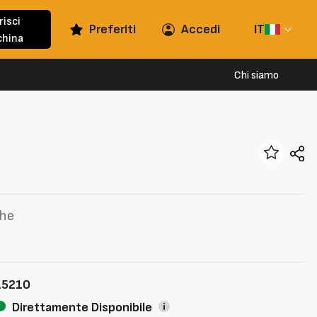
risci
Preferiti
Accedi
IT
hina
Chi siamo
che
15210
Direttamente Disponibile