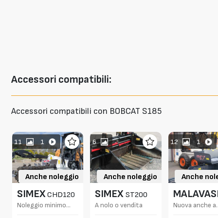
Accessori
compatibili:
Accessori compatibili con BOBCAT S185
11
1
6
12
1
Anche noleggio
Anche noleggio
Anche nol
SIMEX
SIMEX
MALAVAS
CHD120
ST200
Noleggio minimo
A nolo o vendita
Nuova anche a
MG7
duemesi o vendita
noleggio