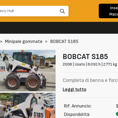
Inse
Macc
>
Minipale gommate
>
BOBCAT S185
BOBCAT
S185
2008 | Usato | 6.091 h | 2.771 kg
Completa di benna e for
Leggi tutto
Rif. Annuncio:
Disponibilità: