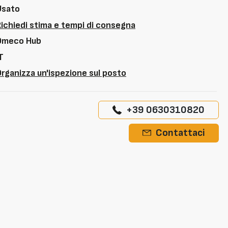
Usato
Richiedi stima e tempi di consegna
Omeco Hub
T
rganizza un'ispezione sul posto
+39 0630310820
Contattaci