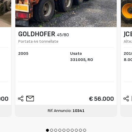
GOLDHOFER
JC
45/80
Portata 44 tonnellate
Alte
2005
Usato
201
331005,
RO
8.0
000
€ 56.000
Rif. Annuncio:
10341