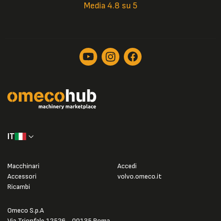
Media 4.8 su 5
IT
Macchinari
Accedi
Accessori
volvo.omeco.it
Ricambi
Omeco S.p.A
Via Trionfale 12526 - 00135 Roma