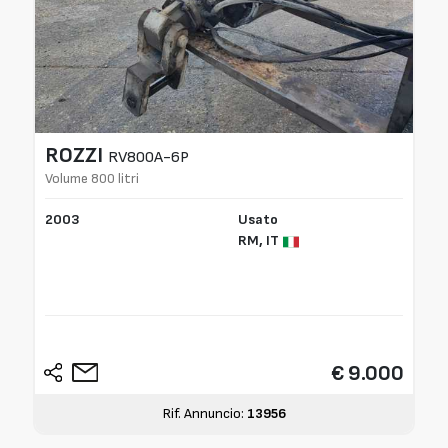
ROZZI
RV800A-6P
Volume 800 litri
2003
Usato
RM,
IT
€ 9.000
Rif. Annuncio:
13956