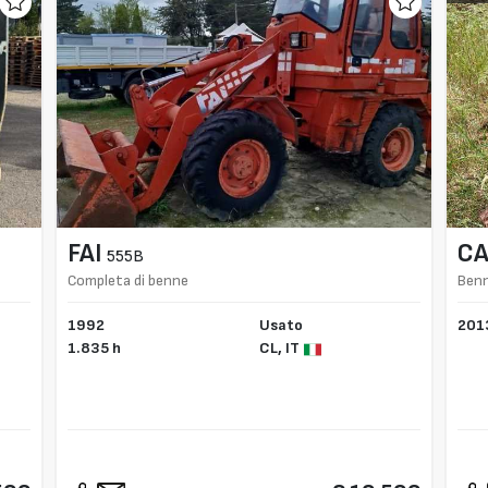
FAI
CA
555B
Completa di benne
Benn
1992
Usato
201
1.835 h
CL,
IT