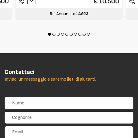
500
€ 10.500
Rif. Annuncio:
14923
Contattaci
Inviaci un messaggio e saremo lieti di aiutarti.