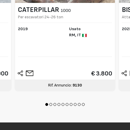
CATERPILLAR
BI
1000
Per escavatori 24-26 ton
Atta
2019
Usato
202
RM,
IT
900
€ 3.800
Rif. Annuncio:
9130