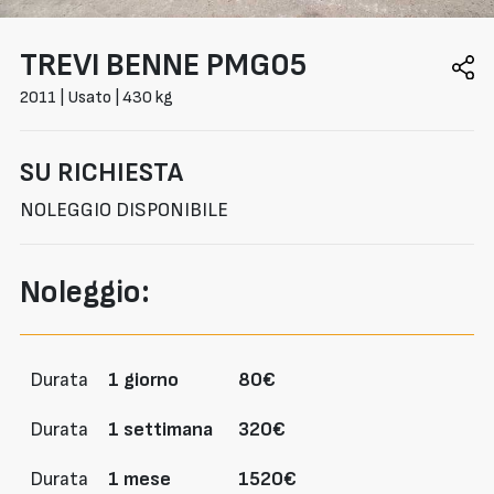
TREVI BENNE
PMG05
2011 | Usato | 430 kg
SU RICHIESTA
NOLEGGIO DISPONIBILE
Noleggio:
Durata
1 giorno
80€
Durata
1 settimana
320€
Durata
1 mese
1520€