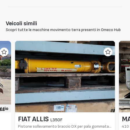
Veicoli simili
Scopri tutte le macchine movimento terra presenti in Omeco Hub
ggio
FIAT ALLIS
MA
L350F
Pistone sollevamento braccio DX per pala gommata
410 