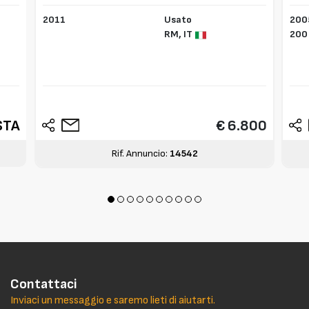
Volvo L350F
2011
Usato
200
RM,
IT
200
STA
€ 6.800
Rif. Annuncio:
14542
Contattaci
Inviaci un messaggio e saremo lieti di aiutarti.