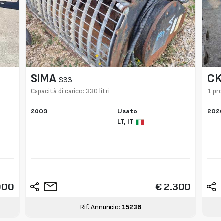
SIMA
C
S33
Capacità di carico: 330 litri
1 pr
2009
Usato
202
LT,
IT
000
€ 2.300
Rif. Annuncio:
15236