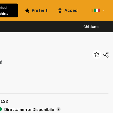
risci
Preferiti
Accedi
IT
hina
Chi siamo
kg
5132
Direttamente Disponibile