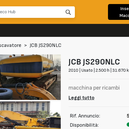
Inse
Macc
scavatore
>
JCB JS290NLC
JCB
JS290NLC
2010 | Usato | 2.500 h | 31.670 
macchina per ricambi
Leggi tutto
Rif. Annuncio:
Disponibilità: