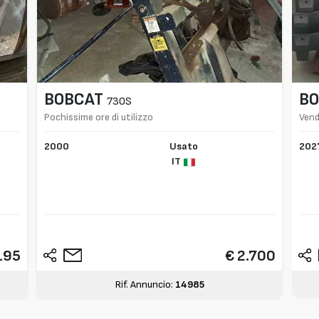
BOBCAT
B
730S
Pochissime ore di utilizzo
Vend
14 t
2000
Usato
202
IT
195
€ 2.700
Rif. Annuncio:
14985