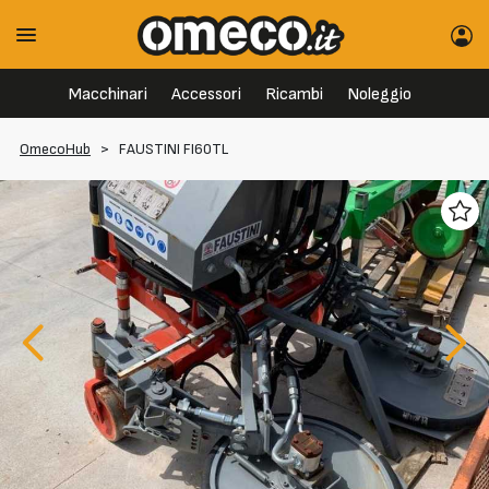
Macchinari
Accessori
Ricambi
Noleggio
OmecoHub
>
FAUSTINI FI60TL