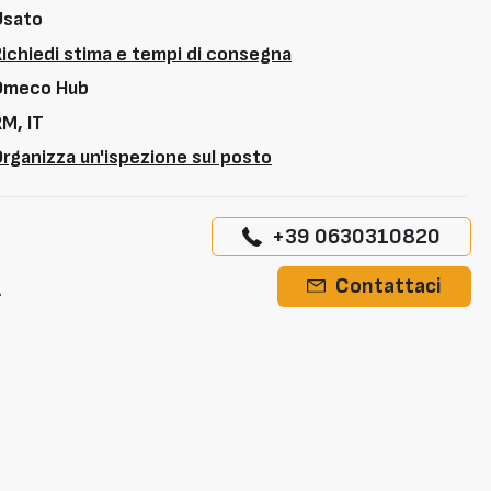
Usato
Richiedi stima e tempi di consegna
Omeco Hub
M, IT
rganizza un'ispezione sul posto
+39 0630310820
A
Contattaci