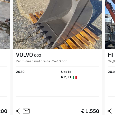
VOLVO
HI
600
Per midiescavatore da 7.5-10 ton
Grig
2020
Usato
201
RM,
IT
200
€ 1.550