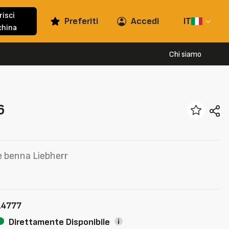
risci
Preferiti
Accedi
IT
hina
Chi siamo
6
e benna Liebherr
14777
Direttamente Disponibile