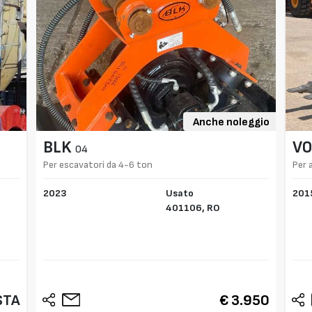
Anche noleggio
BLK
VO
04
Per escavatori da 4-6 ton
Per 
2023
Usato
201
401106,
RO
STA
€ 3.950