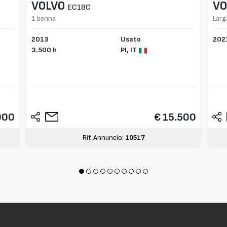
VOLVO
VO
EC18C
1 benna
Larg
2013
Usato
202
3.500 h
PI,
IT
000
€ 15.500
Rif. Annuncio:
10517