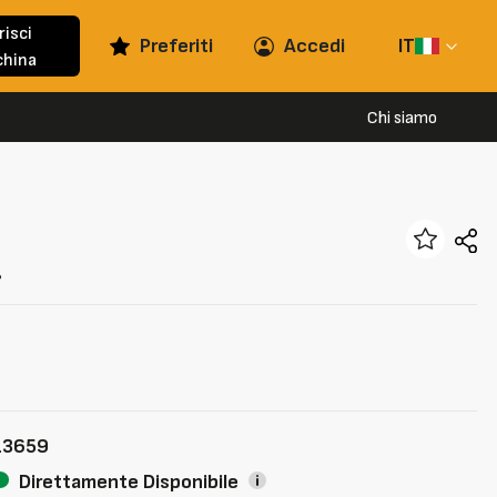
risci
Preferiti
Accedi
IT
hina
Chi siamo
g
13659
Direttamente Disponibile