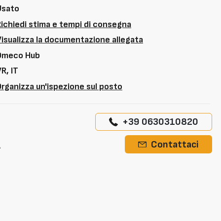
Usato
Richiedi stima e tempi di consegna
Visualizza la documentazione allegata
Omeco Hub
R, IT
rganizza un'ispezione sul posto
+39 0630310820
A
Contattaci