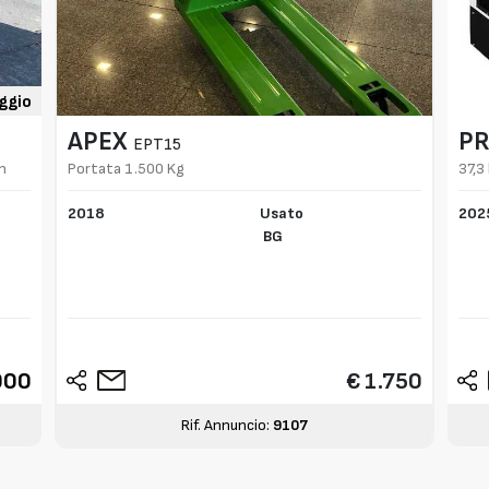
ggio
APEX
P
EPT15
n
Portata 1.500 Kg
37,3
2018
Usato
202
BG
000
€ 1.750
Rif. Annuncio:
9107