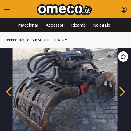
Macchinari
Accessori
Ricambi
Noleggio
OmecoHub
>
KINSHOFER HPX-RM