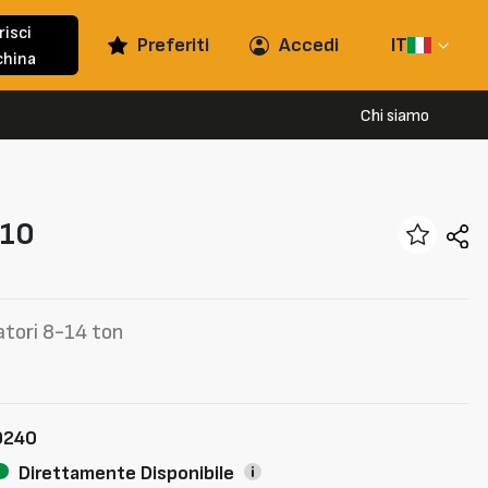
risci
Preferiti
Accedi
IT
hina
Chi siamo
10
atori 8-14 ton
9240
Direttamente Disponibile