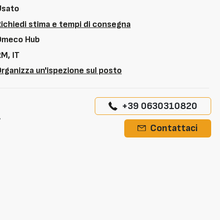
Usato
Richiedi stima e tempi di consegna
Omeco Hub
M, IT
rganizza un'ispezione sul posto
+39 0630310820
A
Contattaci