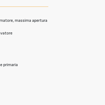
tumatore, massima apertura
cavatore
ce primaria