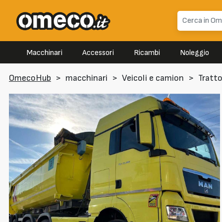
Macchinari
Accessori
Ricambi
Noleggio
OmecoHub
>
macchinari
>
Veicoli e camion
>
Tratto