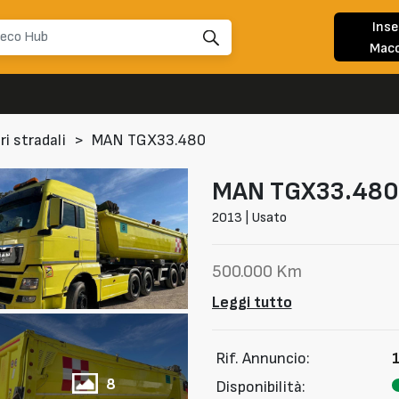
Inse
Macc
ri stradali
>
MAN TGX33.480
MAN
TGX33.480
2013 | Usato
500.000 Km
Leggi tutto
Rif. Annuncio:
8
Disponibilità: